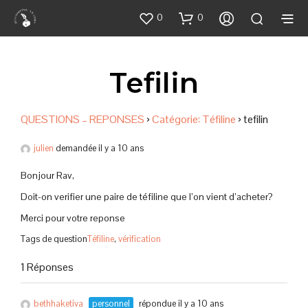
0
0
Tefilin
QUESTIONS – REPONSES
›
Catégorie: Téfiline
›
tefilin
julien
demandée il y a 10 ans
Bonjour Rav,
Doit-on verifier une paire de téfiline que l’on vient d’acheter?
Merci pour votre reponse
Tags de question
Téfiline
,
vérification
1 Réponses
bethhaketiva
personnel
répondue il y a 10 ans