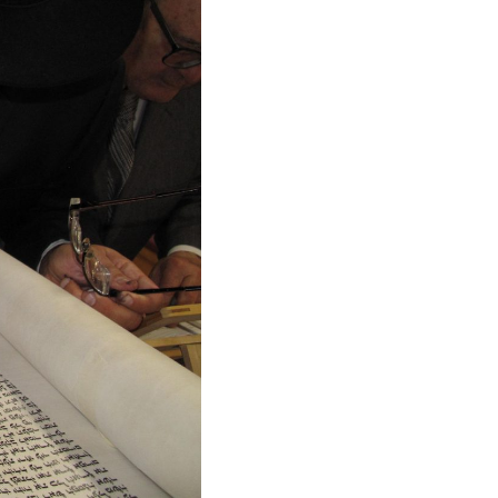
I
E
R
E
S
T
V
I
D
E
.