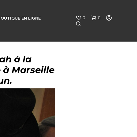
0
0
BOUTIQUE EN LIGNE
ah à la
 à Marseille
un.
V
O
T
R
E
P
A
N