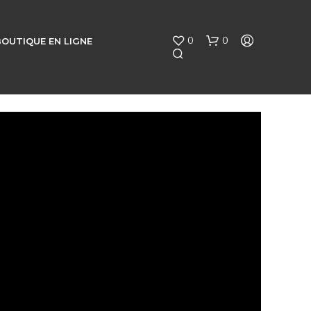
0
0
BOUTIQUE EN LIGNE
V
O
T
R
E
P
A
N