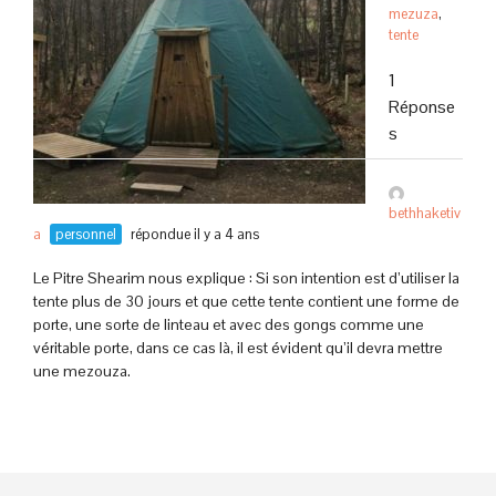
mezuza
,
tente
1
Réponse
s
bethhaketiv
a
personnel
répondue il y a 4 ans
Le Pitre Shearim nous explique : Si son intention est d’utiliser la
tente plus de 30 jours et que cette tente contient une forme de
porte, une sorte de linteau et avec des gongs comme une
véritable porte, dans ce cas là, il est évident qu’il devra mettre
une mezouza.