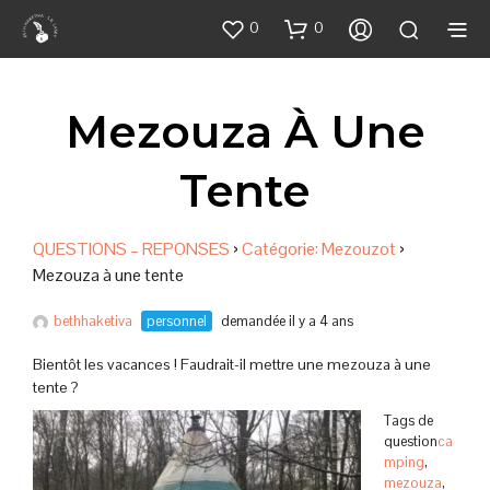
0
0
Mezouza À Une
Tente
QUESTIONS – REPONSES
›
Catégorie: Mezouzot
›
Mezouza à une tente
bethhaketiva
personnel
demandée il y a 4 ans
Bientôt les vacances ! Faudrait-il mettre une mezouza à une
tente ?
Tags de
question
ca
mping
,
mezouza
,