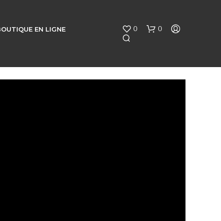
0
0
BOUTIQUE EN LIGNE
V
O
T
R
E
P
A
N