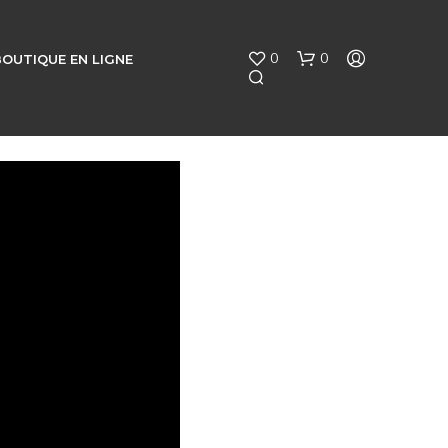
0
0
BOUTIQUE EN LIGNE
V
O
T
R
E
P
A
N