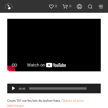
0
0
00:00
Lecteur
00:00
audio
Cours 151 sur les lois du lashon hara.
Cliquez ici pour
télécharger