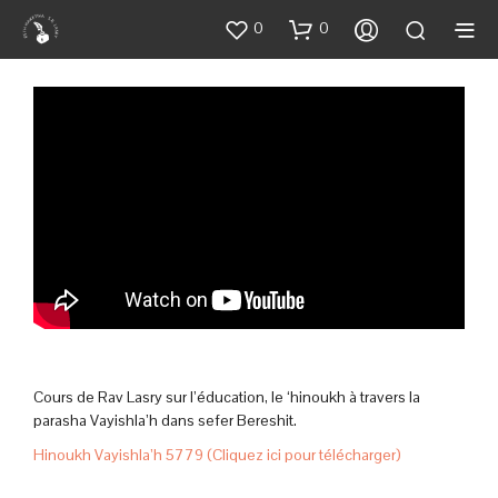
0
0
Cours de Rav Lasry sur l’éducation, le ‘hinoukh à travers la
parasha Vayishla’h dans sefer Bereshit.
Hinoukh Vayishla’h 5779 (Cliquez ici pour télécharger)