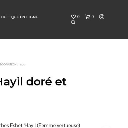
0
0
BOUTIQUE EN LIGNE
KETORET - DÉCORATION קטורת
Hayil doré et
V
O
T
R
E
P
A
N
rbes Eshet ‘Hayil (Femme vertueuse)