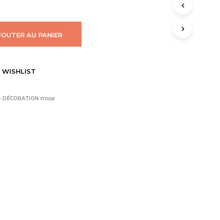
I
E
R
E
JOUTER AU PANIER
S
T
V
I
 WISHLIST
D
E
.
KETORET - DÉCORATION קטורת