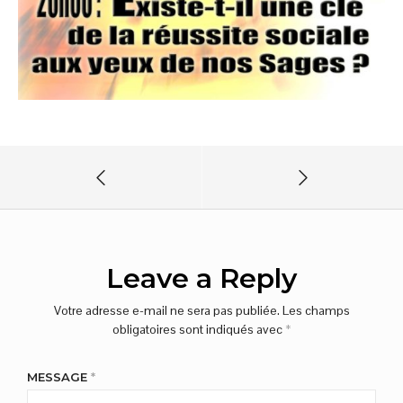
Leave a Reply
Votre adresse e-mail ne sera pas publiée.
Les champs
obligatoires sont indiqués avec
*
MESSAGE
*