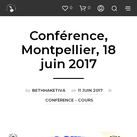
0
0
Conférence,
Montpellier, 18
juin 2017
by
BETHHAKETIVA
on
11 JUIN 2017
in
CONFÉRENCE - COURS